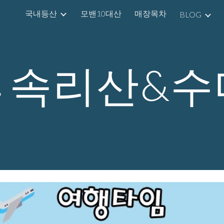
국내등산
모밴10대산
매장목차
BLOG
ip to main content
Skip to navigat
🌲속리산&수