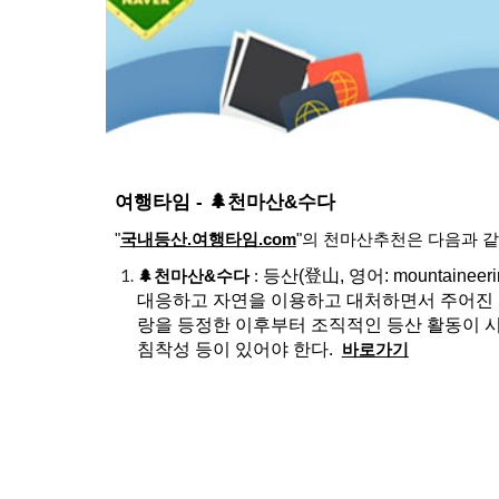
여행타임 -
🌲천마산&수다
"
국내등산.여행타임.com
"
의
천마산
추천은 다음과 같
등산(登山, 영어: mountainee
🌲천마산&수다
:
대응하고 자연을 이용하고 대처하면서 주어진 장
랑을 등정한 이후부터 조직적인 등산 활동이 시
침착성 등이 있어야 한다.
바로가기