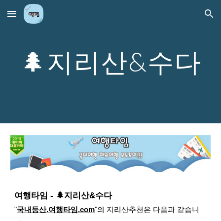
Skip to main content
Skip to navigation
🌲지리산&수다
여행타임 -
🌲지리산&수다
"
국내등산.여행타임.com
"
의
지리산
추천은 다음과 같습니