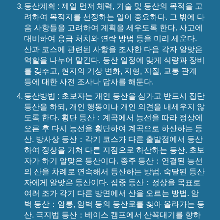
등산계획 : 제일 먼저 체력, 기술 및 등산의 목적을 고
려하여 목적지를 선정하는 일이 중요하다. 그 밖에 다
음 사항들을 고려하여 계획을 세우도록 한다. 사고에
대비하여 응급 처치와 연락 방법 등을 미리 세운다.
산과 코스에 관련된 사항을 조사한 다음 각자 알맞은
역할을 나누어 맡긴다. 등산 일정에 맞게 식량과 장비
를 갖추고, 현지의 기상 변화, 지형, 지질, 교통 관계
등에 대한 사전 조사나 답사를 해둔다.
등산방법 : 초보자는 개인 등산을 삼가고 반드시 집단
등산을 하되, 개인 행동이나 개인 의견을 내세우지 않
도록 한다. 횡단 등산：계곡에서 능선을 따라 정상에
오른 후 다시 능선을 횡단하여 계곡으로 하산하는 등
산. 방사상 등산：각기 코스가 다른 출발점에서 등산
하여 정상을 거쳐 다른 지점으로 하산하는 등산. 초보
자가 하기 알맞은 등산이다. 종주 등산：연결된 능선
의 산을 차례로 연속해서 등산하는 방법. 숙달된 등산
자에게 알맞은 등산이다. 집중 등산：정상을 목표로
여러 조가 각기 다른 방면에서 산을 오르는 방법. 암
벽 등산：암릉, 암벽 등의 등산로를 찾아 올라가는 등
산. 극지법 등산：베이스 캠프에서 산꼭대기를 향하