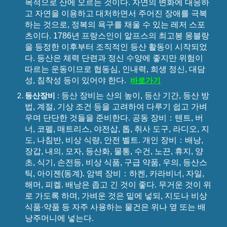
목적으로 산에 오르는 것이다. 자연의 변화에 대응하
고 자연을 이용하고 대처하면서 주어진 장애를 극복
하는 것으로, 정복의 욕구를 채울 수 있는 레저 스포
츠이다. 1786년 프랑스인이 알프스의 최고봉 몽블랑
을 등정한 이후부터 조직적인 등산 활동이 시작되었
다. 등산은 체력 단련과 정신 수양에 좋지만 위험이
따르는 운동이므로 협동심, 인내력, 희생 정신, 대담
성, 침착성 등이 있어야 한다.
바로가기
등산 장비는 산의 높이, 등산 기간, 등산 방
등산장비
:
법, 계절, 기상 조건 등을 고려하여 다루기 쉽고 가벼
우며 단단한 것들을 준비한다. 공동 장비：텐트, 버
너, 코펠, 매트리스, 야전삽, 톱, 취사 도구, 라디오, 지
도, 나침반, 비상 식량, 안전 벨트. 개인 장비：배낭,
장갑, 내의, 모자, 등산화, 물통, 수건, 노끈, 휴지, 양
초, 식기, 손전등, 비상 식품, 구급 약품, 우의, 등산스
틱, 아이젠(동계). 암벽 장비：하켄, 카라비너, 자일,
해머, 피켈. 배낭은 좁고 긴 것이 좋다. 무거운 것이 위
로 가도록 하며, 가벼운 것은 밑에 넣되, 지도나 비상
식품·약품 등 자주 사용하는 물건은 위나 옆 또는 배
낭주머니에 넣는다.