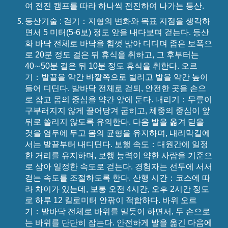
여 전진 캠프를 따라 하나씩 전진하여 나가는 등산.
등산기술 : 걷기：지형의 변화와 목표 지점을 생각하
면서 5 미터(5-6보) 정도 앞을 내다보며 걷는다. 등산
화 바닥 전체로 바닥을 힘껏 밟아 디디며 좁은 보폭으
로 20분 정도 걸은 뒤 휴식을 취하고, 그 후부터는
40∼50분 걸은 뒤 10분 정도 휴식을 취한다. 오르
기：발끝을 약간 바깥쪽으로 벌리고 발을 약간 높이
들어 디딘다. 발바닥 전체로 걷되, 안전한 곳을 손으
로 잡고 몸의 중심을 약간 앞에 둔다. 내리기：무릎이
구부러지지 않게 끌어당겨 굽히고, 체중의 중심이 앞
뒤로 쏠리지 않도록 유의한다. 다음 발을 옮겨 딛을
것을 염두에 두고 몸의 균형을 유지하며, 내리막길에
서는 발끝부터 내디딘다. 보행 속도：대원간에 일정
한 거리를 유지하며, 보행 능력이 약한 사람을 기준으
로 삼아 일정한 속도로 걷는다. 경험자는 선두에 서서
걷는 속도를 조절하도록 한다. 산행 시간：코스에 따
라 차이가 있는데, 보통 오전 4시간, 오후 2시간 정도
로 하루 12 킬로미터 안팎이 적합하다. 바위 오르
기：발바닥 전체로 바위를 밀듯이 하면서, 두 손으로
는 바위를 단단히 잡는다. 안전하게 발을 옮긴 다음에